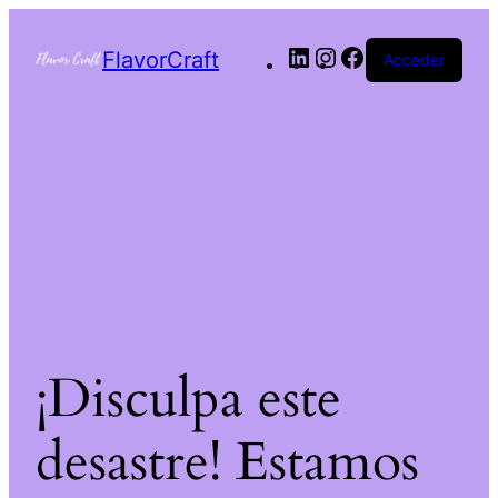
FlavorCraft
Acceder
¡Disculpa este
desastre! Estamos