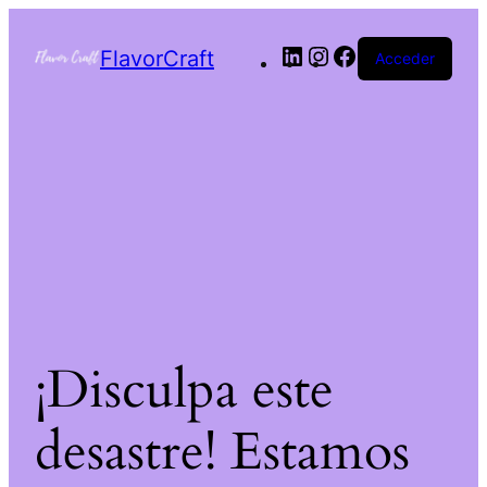
FlavorCraft
Acceder
¡Disculpa este
desastre! Estamos