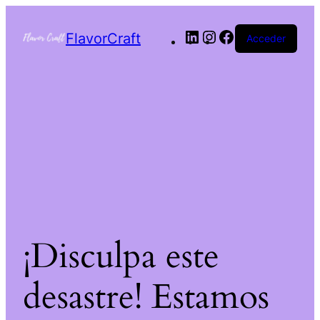
FlavorCraft
Acceder
¡Disculpa este
desastre! Estamos