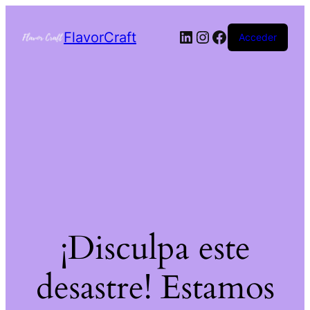
FlavorCraft
Acceder
¡Disculpa este
desastre! Estamos