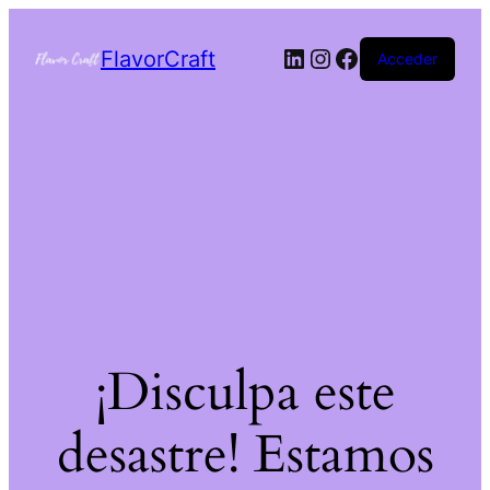
FlavorCraft
Acceder
¡Disculpa este
desastre! Estamos