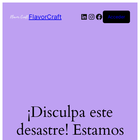
FlavorCraft
Acceder
¡Disculpa este
desastre! Estamos