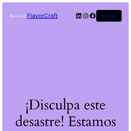
FlavorCraft
Acceder
¡Disculpa este
desastre! Estamos