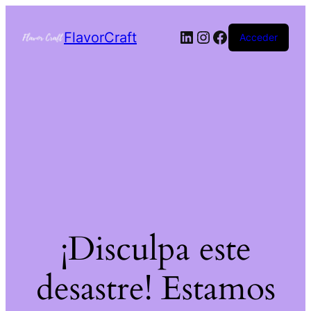
FlavorCraft
Acceder
¡Disculpa este
desastre! Estamos