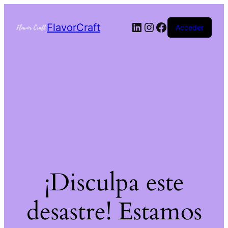
FlavorCraft
Acceder
¡Disculpa este
desastre! Estamos