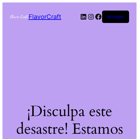
FlavorCraft
Acceder
¡Disculpa este
desastre! Estamos