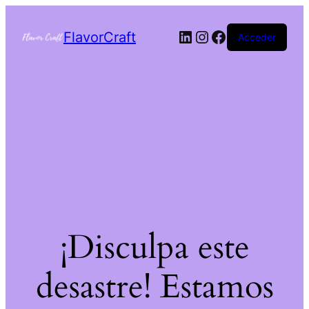
FlavorCraft
Acceder
¡Disculpa este
desastre! Estamos