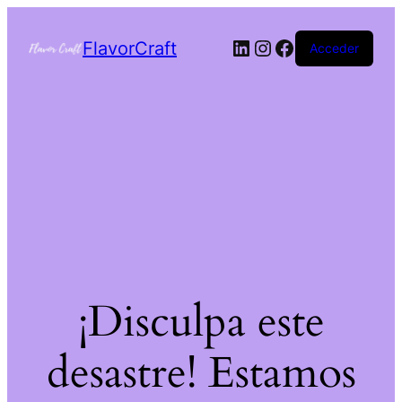
FlavorCraft
Acceder
¡Disculpa este
desastre! Estamos