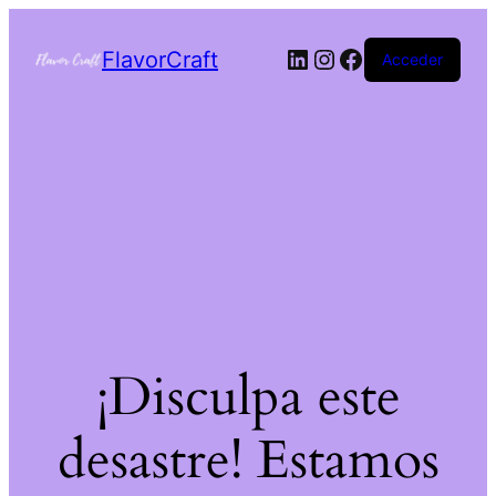
FlavorCraft
Acceder
¡Disculpa este
desastre! Estamos