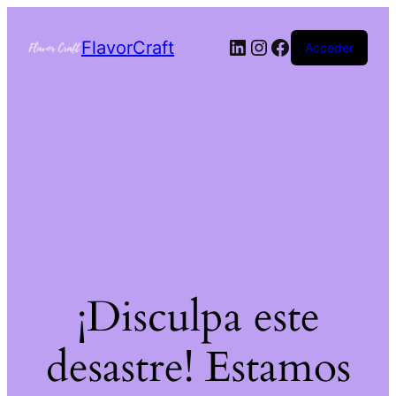
FlavorCraft
Acceder
¡Disculpa este
desastre! Estamos