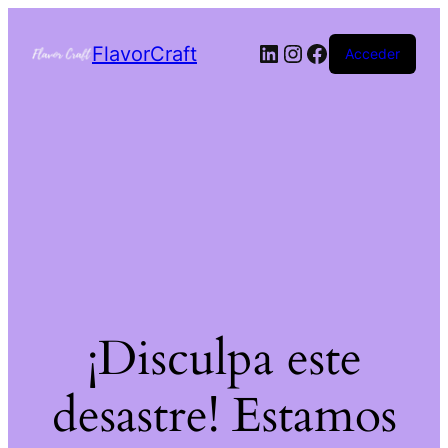
FlavorCraft
Acceder
¡Disculpa este
desastre! Estamos