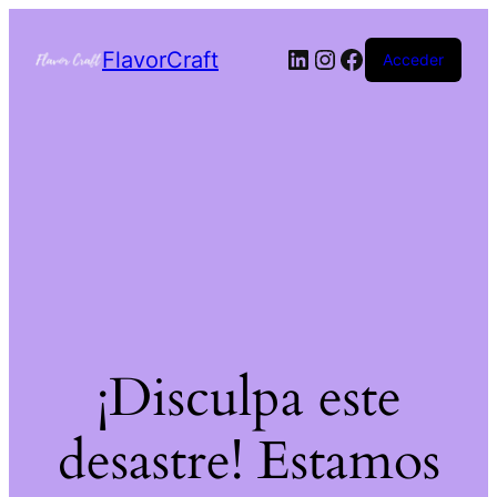
FlavorCraft
Acceder
¡Disculpa este
desastre! Estamos