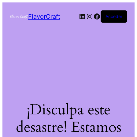
FlavorCraft
Acceder
¡Disculpa este
desastre! Estamos