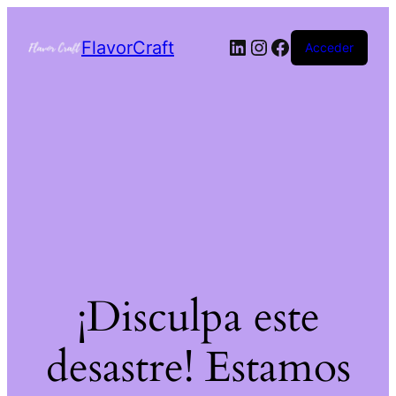
FlavorCraft
Acceder
¡Disculpa este
desastre! Estamos