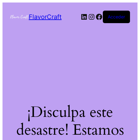
FlavorCraft
Acceder
¡Disculpa este
desastre! Estamos