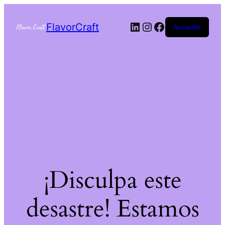
FlavorCraft
Acceder
¡Disculpa este
desastre! Estamos