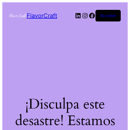
FlavorCraft
Acceder
¡Disculpa este
desastre! Estamos