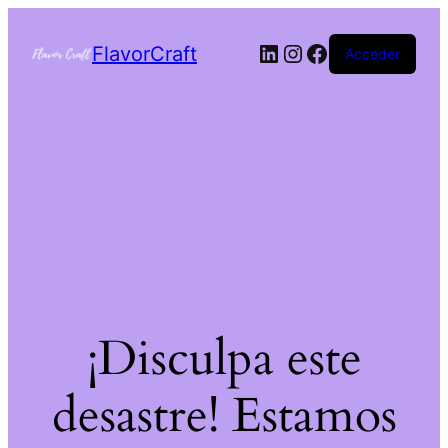
FlavorCraft
Acceder
¡Disculpa este
desastre! Estamos