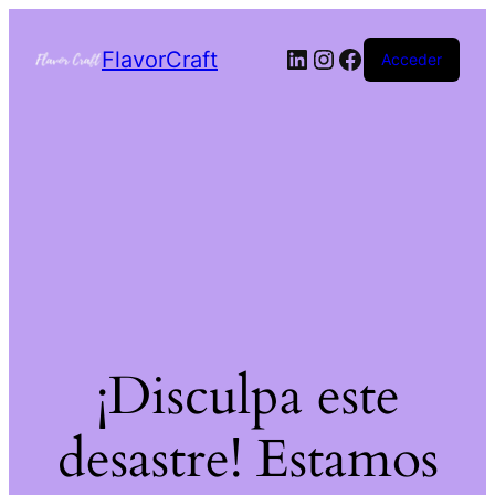
FlavorCraft
Acceder
¡Disculpa este
desastre! Estamos