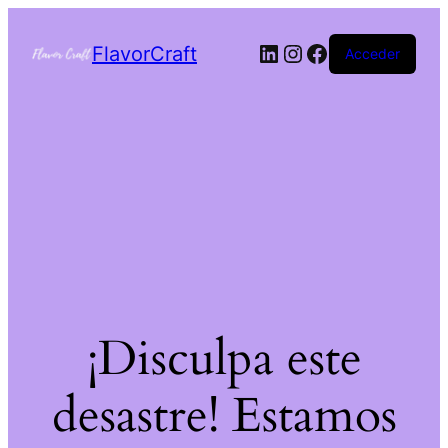
FlavorCraft
Acceder
¡Disculpa este
desastre! Estamos