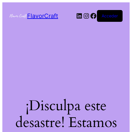
FlavorCraft
Acceder
¡Disculpa este
desastre! Estamos