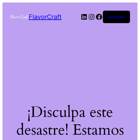
FlavorCraft
Acceder
¡Disculpa este
desastre! Estamos