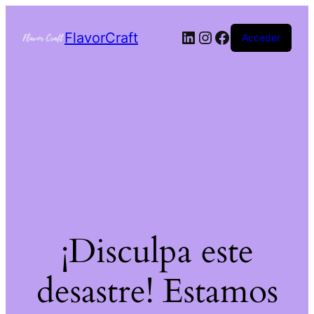
FlavorCraft
Acceder
¡Disculpa este
desastre! Estamos