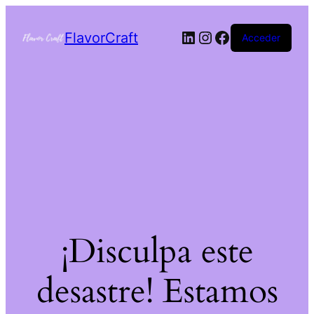
FlavorCraft
Acceder
¡Disculpa este
desastre! Estamos