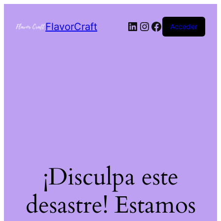
FlavorCraft
Acceder
¡Disculpa este
desastre! Estamos