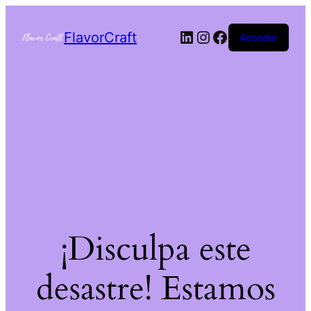
FlavorCraft
Acceder
¡Disculpa este
desastre! Estamos