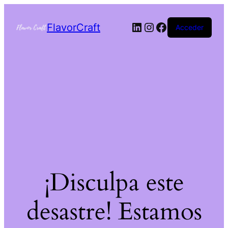
FlavorCraft
Acceder
¡Disculpa este
desastre! Estamos