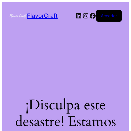
FlavorCraft
Acceder
¡Disculpa este
desastre! Estamos