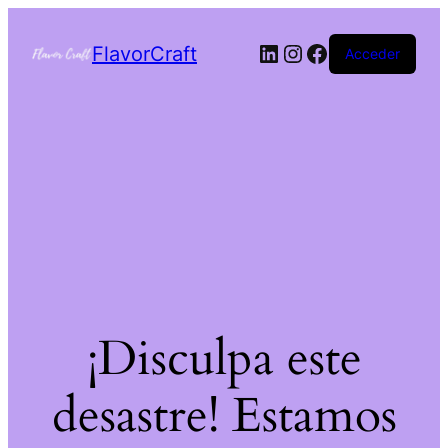
FlavorCraft
Acceder
¡Disculpa este
desastre! Estamos