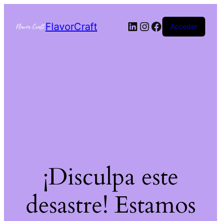
FlavorCraft
Acceder
¡Disculpa este
desastre! Estamos