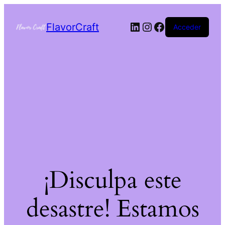
FlavorCraft
Acceder
¡Disculpa este
desastre! Estamos