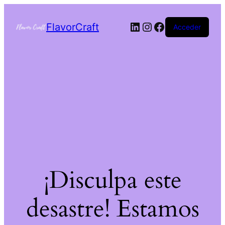
FlavorCraft
Acceder
¡Disculpa este
desastre! Estamos