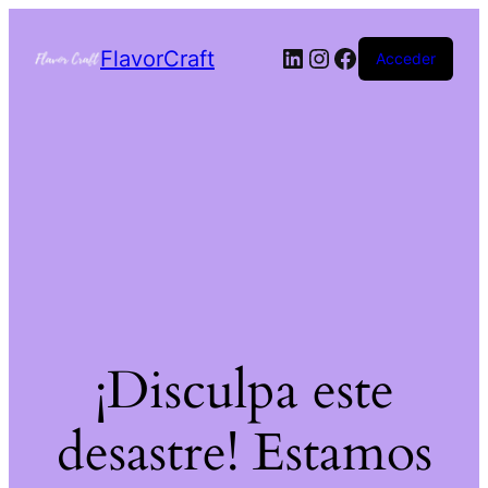
FlavorCraft
Acceder
¡Disculpa este
desastre! Estamos