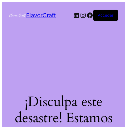
FlavorCraft
Acceder
¡Disculpa este
desastre! Estamos