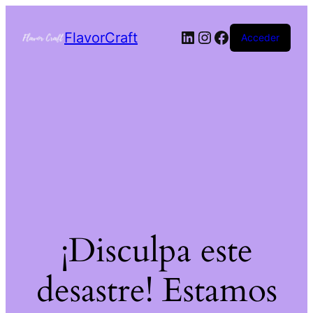
FlavorCraft
Acceder
¡Disculpa este
desastre! Estamos