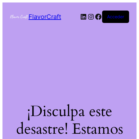
FlavorCraft
Acceder
¡Disculpa este
desastre! Estamos