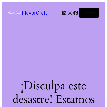
FlavorCraft
Acceder
¡Disculpa este
desastre! Estamos