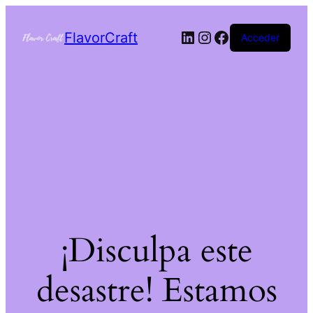
FlavorCraft
Acceder
¡Disculpa este
desastre! Estamos