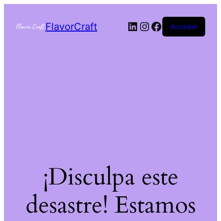
FlavorCraft
Acceder
¡Disculpa este
desastre! Estamos