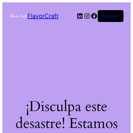
FlavorCraft
Acceder
¡Disculpa este
desastre! Estamos