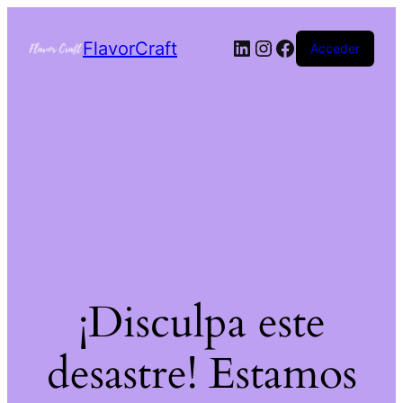
FlavorCraft
Acceder
¡Disculpa este
desastre! Estamos