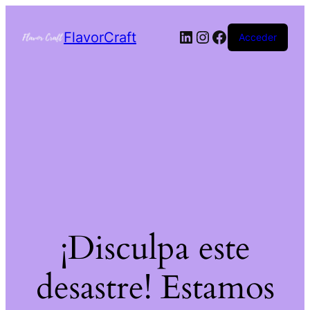
FlavorCraft
Acceder
¡Disculpa este
desastre! Estamos