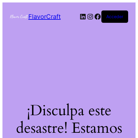
FlavorCraft
Acceder
¡Disculpa este
desastre! Estamos