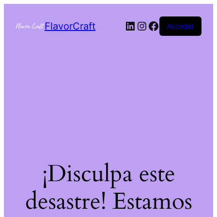
FlavorCraft
Acceder
¡Disculpa este
desastre! Estamos