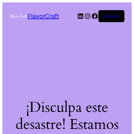
FlavorCraft
Acceder
¡Disculpa este
desastre! Estamos