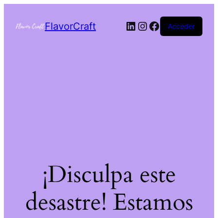
FlavorCraft
Acceder
¡Disculpa este
desastre! Estamos